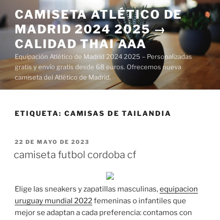
Saltar
CAMISETA ATLÉTICO DE
al
MADRID 2024 2025 →
contenido
CALIDAD THAI AAA
Equipación Atlético de Madrid 2024 2025 – Personalizadas
gratis y envío gratis desde 68 euros. Ofrecemos nueva
camiseta del Atlético de Madrid.
ETIQUETA:
CAMISAS DE TAILANDIA
PUBLICADO
22 DE MAYO DE 2023
EL
camiseta futbol cordoba cf
Elige las sneakers y zapatillas masculinas,
equipacion
uruguay mundial 2022
femeninas o infantiles que
mejor se adaptan a cada preferencia: contamos con