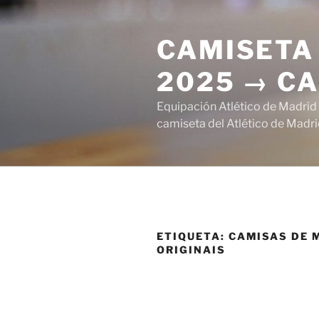
Saltar
al
CAMISETA 
contenido
2025 → CA
Equipación Atlético de Madrid
camiseta del Atlético de Madri
ETIQUETA:
CAMISAS DE 
ORIGINAIS