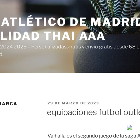
ATLÉTICO DE MADRI
LIDAD THAI AAA
 2024 2025 – Personalizadas gratis y envío gratis desde 68 
d.
PUBLICADO
MARCA
29 DE MARZO DE 2023
EL
equipaciones futbol outl
Valhalla es el segundo juego de la saga