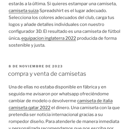
estarás a la última. Si quieres estampar una camiseta,
camiseta suiza
Spreadshirt es el lugar adecuado.
Selecciona los colores adecuados del club, carga tus
logos y añade detalles individuales con nuestro
configurador 3D. El resultado es una camiseta de fútbol
única,
equipacion inglaterra 2022
producida de forma
sostenible y justa.
PUBLICADO
8 DE NOVIEMBRE DE 2023
EL
compra y venta de camisetas
Una de ellas no estaba disponible en fábrica y en
seguida me avisaron por whatsapp ofreciéndome
cambiar de modelo o devolverme
camiseta de italia
camiseta qatar 2022
el dinero. Una camiseta con la que
pretendía ser noticia internacional gracias a su
rompedor diseño. Para atenderle de manera inmediata
y personalizada recomendamos que nos escriba por