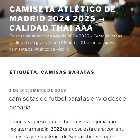
Saltar
CAMISETA ATLÉTICO DE
al
MADRID 2024 2025 →
contenido
CALIDAD THAI AAA
Equipación Atlético de Madrid 2024 2025 – Personalizadas
gratis y envío gratis desde 68 euros. Ofrecemos nueva
camiseta del Atlético de Madrid.
ETIQUETA:
CAMISAS BARATAS
PUBLICADO
1 DE DICIEMBRE DE 2023
EL
camisetas de futbol baratas envio desde
españa
Como sea que imprimas tu camiseta,
equipacion
inglaterra mundial 2022
una cosa está clara: con una
camiseta personalizada de Spreadshirt siempre