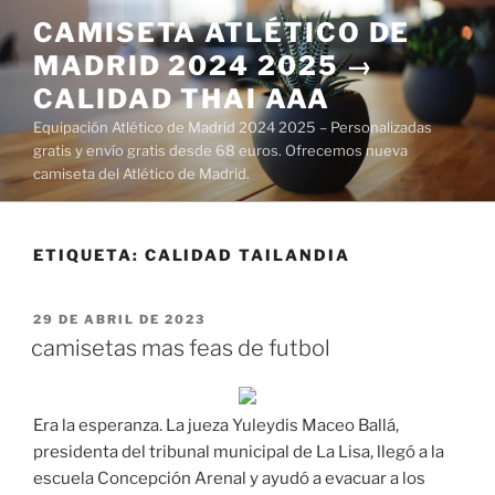
Saltar
CAMISETA ATLÉTICO DE
al
MADRID 2024 2025 →
contenido
CALIDAD THAI AAA
Equipación Atlético de Madrid 2024 2025 – Personalizadas
gratis y envío gratis desde 68 euros. Ofrecemos nueva
camiseta del Atlético de Madrid.
ETIQUETA:
CALIDAD TAILANDIA
PUBLICADO
29 DE ABRIL DE 2023
EL
camisetas mas feas de futbol
Era la esperanza. La jueza Yuleydis Maceo Ballá,
presidenta del tribunal municipal de La Lisa, llegó a la
escuela Concepción Arenal y ayudó a evacuar a los