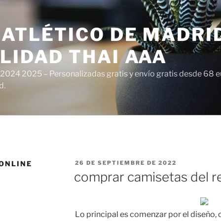
ATLÉTICO DE MADRI
LIDAD THAI AAA
 2024 2025 – Personalizadas gratis y envío gratis desde 68 
d.
PUBLICADO
 ONLINE
26 DE SEPTIEMBRE DE 2022
EL
comprar camisetas del r
Lo principal es comenzar por el diseño,