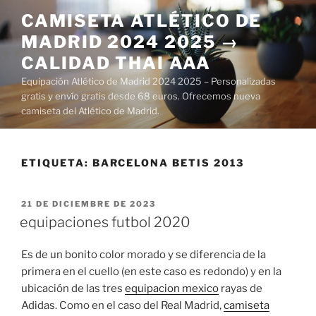
Saltar
CAMISETA ATLÉTICO DE
al
MADRID 2024 2025 →
contenido
CALIDAD THAI AAA
Equipación Atlético de Madrid 2024 2025 – Personalizadas
gratis y envío gratis desde 68 euros. Ofrecemos nueva
camiseta del Atlético de Madrid.
ETIQUETA:
BARCELONA BETIS 2013
PUBLICADO
21 DE DICIEMBRE DE 2023
EL
equipaciones futbol 2020
Es de un bonito color morado y se diferencia de la
primera en el cuello (en este caso es redondo) y en la
ubicación de las tres
equipacion mexico
rayas de
Adidas. Como en el caso del Real Madrid,
camiseta