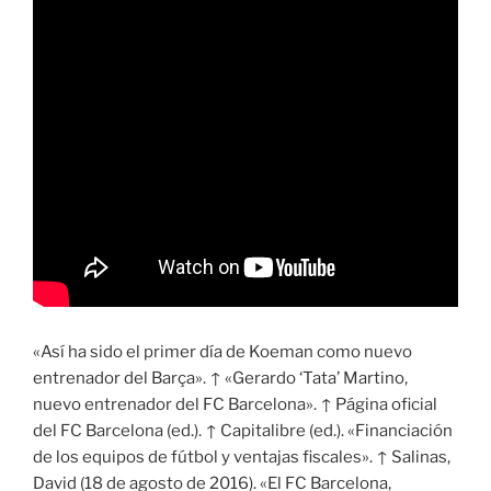
«Así ha sido el primer día de Koeman como nuevo
entrenador del Barça». ↑ «Gerardo ‘Tata’ Martino,
nuevo entrenador del FC Barcelona». ↑ Página oficial
del FC Barcelona (ed.). ↑ Capitalibre (ed.). «Financiación
de los equipos de fútbol y ventajas fiscales». ↑ Salinas,
David (18 de agosto de 2016). «El FC Barcelona,