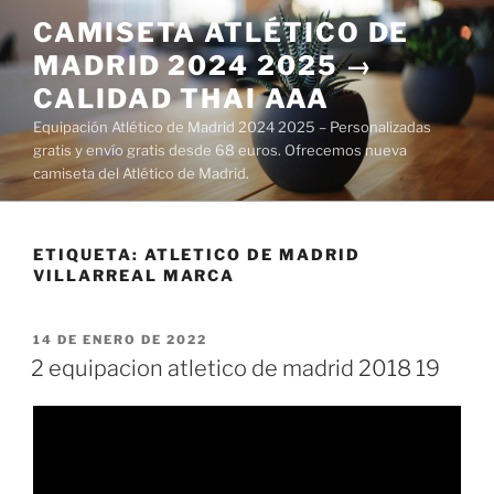
Saltar
CAMISETA ATLÉTICO DE
al
MADRID 2024 2025 →
contenido
CALIDAD THAI AAA
Equipación Atlético de Madrid 2024 2025 – Personalizadas
gratis y envío gratis desde 68 euros. Ofrecemos nueva
camiseta del Atlético de Madrid.
ETIQUETA:
ATLETICO DE MADRID
VILLARREAL MARCA
PUBLICADO
14 DE ENERO DE 2022
EL
2 equipacion atletico de madrid 2018 19