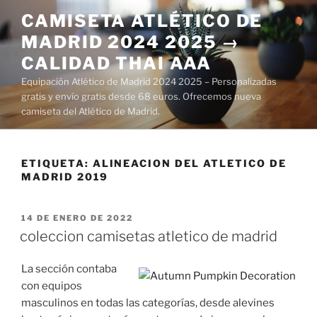
Saltar
CAMISETA ATLÉTICO DE
al
MADRID 2024 2025 →
contenido
CALIDAD THAI AAA
Equipación Atlético de Madrid 2024 2025 – Personalizadas
gratis y envío gratis desde 68 euros. Ofrecemos nueva
camiseta del Atlético de Madrid.
ETIQUETA:
ALINEACION DEL ATLETICO DE
MADRID 2019
PUBLICADO
14 DE ENERO DE 2022
EL
coleccion camisetas atletico de madrid
La sección contaba
con equipos
masculinos en todas las categorías, desde alevines