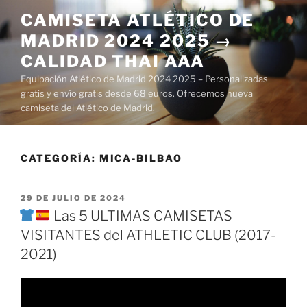
Saltar
CAMISETA ATLÉTICO DE
al
MADRID 2024 2025 →
contenido
CALIDAD THAI AAA
Equipación Atlético de Madrid 2024 2025 – Personalizadas
gratis y envío gratis desde 68 euros. Ofrecemos nueva
camiseta del Atlético de Madrid.
CATEGORÍA:
MICA-BILBAO
PUBLICADO
29 DE JULIO DE 2024
EL
Las 5 ULTIMAS CAMISETAS
VISITANTES del ATHLETIC CLUB (2017-
2021)