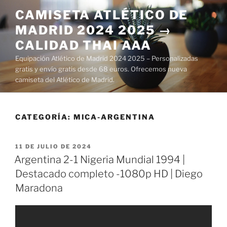
Saltar
CAMISETA ATLÉTICO DE
al
MADRID 2024 2025 →
contenido
CALIDAD THAI AAA
Equipación Atlético de Madrid 2024 2025 – Personalizadas
gratis y envío gratis desde 68 euros. Ofrecemos nueva
camiseta del Atlético de Madrid.
CATEGORÍA:
MICA-ARGENTINA
PUBLICADO
11 DE JULIO DE 2024
EL
Argentina 2-1 Nigeria Mundial 1994 |
Destacado completo -1080p HD | Diego
Maradona