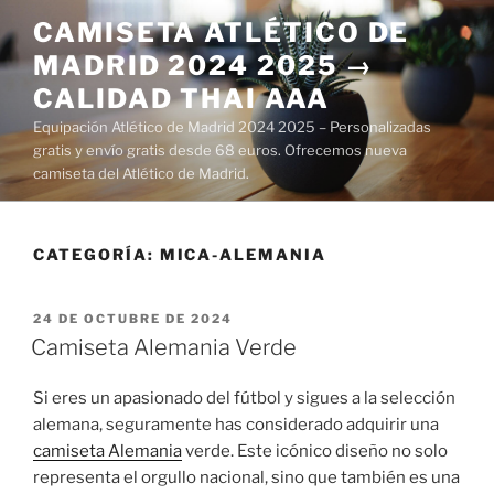
Saltar
CAMISETA ATLÉTICO DE
al
MADRID 2024 2025 →
contenido
CALIDAD THAI AAA
Equipación Atlético de Madrid 2024 2025 – Personalizadas
gratis y envío gratis desde 68 euros. Ofrecemos nueva
camiseta del Atlético de Madrid.
CATEGORÍA:
MICA-ALEMANIA
PUBLICADO
24 DE OCTUBRE DE 2024
EL
Camiseta Alemania Verde
Si eres un apasionado del fútbol y sigues a la selección
alemana, seguramente has considerado adquirir una
camiseta Alemania
verde. Este icónico diseño no solo
representa el orgullo nacional, sino que también es una